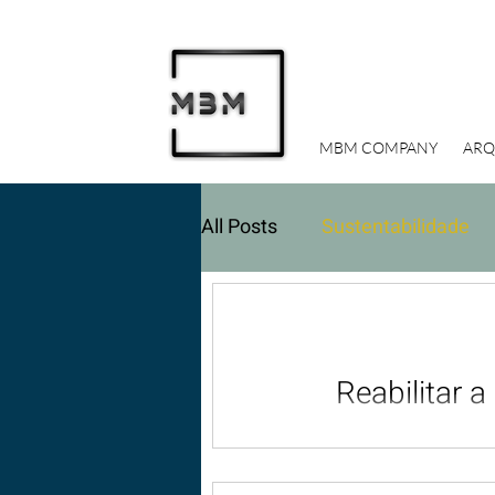
MBM COMPANY
ARQ
All Posts
Sustentabilidade
Investimentos Imobiliários
Reabilitar a
Memóri
Há imóveis que são mais do que propried