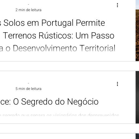
-
2 min de leitura
s Solos em Portugal Permite
 Terrenos Rústicos: Um Passo
a o Desenvolvimento Territorial
ificativo no ordenamento do território com a recente
vação da nova Lei dos Solos...
-
5 min de leitura
nce: O Segredo do Negócio
 segredo que separa os visionários dos desprevenidos.