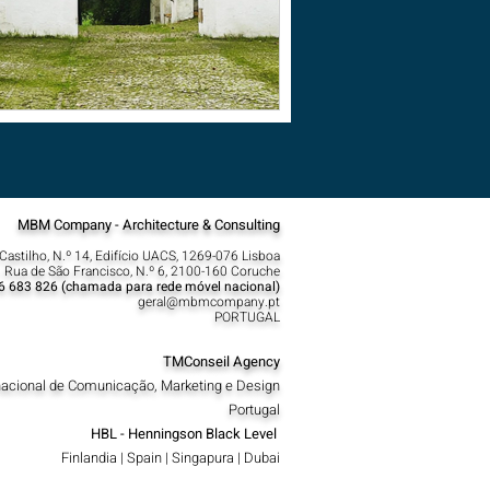
MBM Company - Architecture & Consulting
Castilho, N.º 14, Edifício UACS, 1269-076 Lisboa​
 Rua de São Francisco, N.º 6, 2100-160 Coruche
6 683 826 (chamada para rede móvel nacional)
geral@mbmcompany.pt
PORTUGAL
TMConseil Agency
nacional de Comunicação, Marketing e Design
Portugal
HBL - Henningson Black Level
Finlandia | Spain | Singapura | Dubai