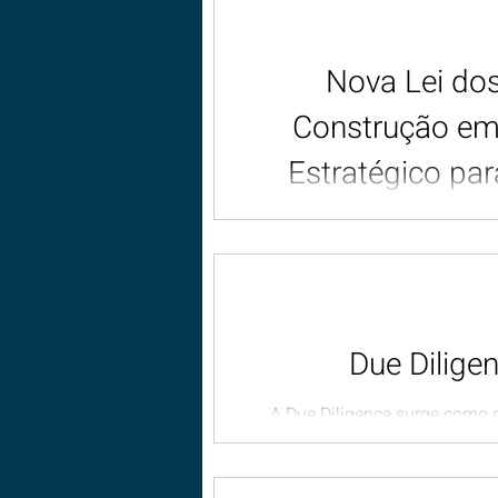
Nova Lei do
Construção em
Estratégico par
Portugal dá um passo sign
apro
Due Dilige
A Due Diligence surge como o