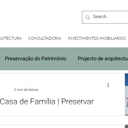
UITECTURA
CONSULTADORIA
INVESTIMENTOS IMOBILIÁRIOS
Preservação do Património
Projecto de arquitectu
Due Diligence
Orçamento do Estado
Constru
-
2 min de leitura
 Casa de Família | Preservar
as, Construir o Futuro
ades, são testemunhos de gerações,