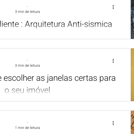
-
3 min de leitura
iente : Arquitetura Anti-sismica
em Portugal
trimónio cultural e arquitetónico, enfrenta um desafio
er o seu património e os novos edifícios
-
3 min de leitura
 escolher as janelas certas para
o seu imóvel
ssenciais em qualquer projeto de arquitetura. Não só
estética do imóvel, como também desempenham
-
1 min de leitura