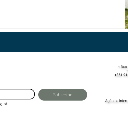
¬ Rua 
¬
+351 91
Subscribe
Agência Inter
 list.