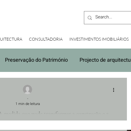
UITECTURA
CONSULTADORIA
INVESTIMENTOS IMOBILIÁRIOS
Preservação do Património
Projecto de arquitectu
estimentos Imobiliários
Due Diligence
Orçament
-
1 min de leitura
A medida que pode transformar a construção e a
reabilitação em Portugal
 na construção e reabilitação de imóveis destinados a venda ou