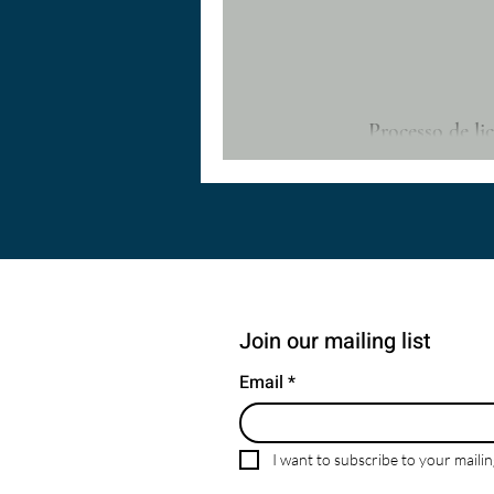
arrendamento pode ser a med
alteração, ainda em fase de apro
decisões de investimento 
Processo de l
O processo de construção em Portugal é emocionante
pode parecer confuso. Regras di
mudança muitas vezes fazem 
Join our mailing list
Email
*
I want to subscribe to your mailing