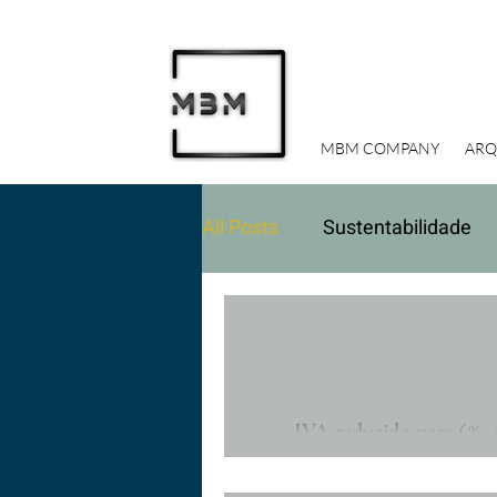
MBM COMPANY
ARQ
All Posts
Sustentabilidade
Marcas em Portugal
Inv
Construir
IVA reduzido para 6%. 
A redução do IVA de 23% para 6%