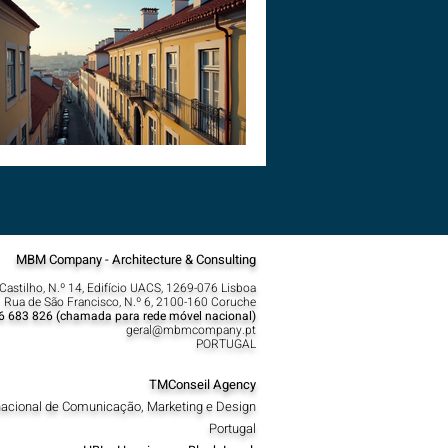
MBM Company - Architecture & Consulting
Castilho, N.º 14, Edifício UACS, 1269-076 Lisboa​
 Rua de São Francisco, N.º 6, 2100-160 Coruche
6 683 826 (chamada para rede móvel nacional)
geral@mbmcompany.pt
PORTUGAL
TMConseil Agency
nacional de Comunicação, Marketing e Design
Portugal