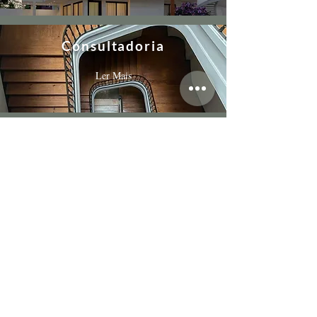
Consultadoria
Ler Mais
MBM Company - Architecture & Consulting
¬ Rua Castilho, N.º 14, Edifício UACS,
1269-076
Lisboa​
¬ Rua de São Francisco, N.º 6,
2100-160
Coruche
+351 916 683 826
(chamada para rede móvel nacional)
geral@mbmcompany.pt
PORTUGAL