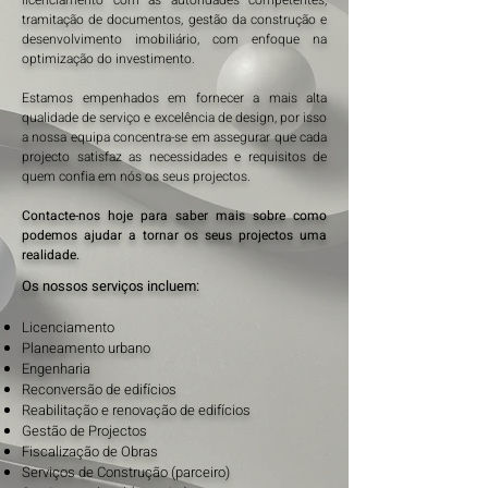
licenciamento com as autoridades competentes,
tramitação de documentos, gestão da construção e
desenvolvimento imobiliário, com enfoque na
optimização do investimento.
Estamos empenhados em fornecer a mais alta
qualidade de serviço e excelência de design, por isso
a nossa equipa concentra-se em assegurar que cada
projecto satisfaz as necessidades e requisitos de
quem confia em nós os seus projectos.
Contacte-nos hoje para saber mais sobre como
podemos ajudar a tornar os seus projectos uma
realidade.
Os nossos serviços incluem:
Licenciamento
Planeamento urbano
Engenharia
Reconversão de edifícios
Reabilitação e renovação de edifícios
Gestão de Projectos
Fiscalização de Obras
Serviços de Construção (parceiro)