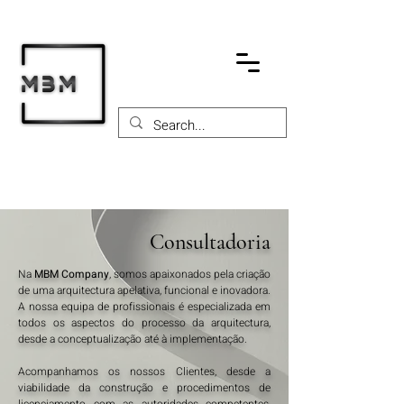
Consultadoria
Na
MBM Company
, somos apaixonados pela criação
de uma arquitectura apelativa, funcional e inovadora.
A nossa equipa de profissionais é especializada em
todos os aspectos do processo da arquitectura,
desde a conceptualização até à implementação.
Acompanhamos os nossos Clientes, desde a
viabilidade da construção e procedimentos de