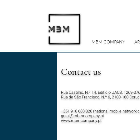
MBM COMPANY
AR
Contact us
Rua Castilho, N.º 14, Edifício UACS, 1269-076
Rua de São Francisco, N.º 6, 2100-160 Coruch
+351 916 683 826 (national mobile network ca
geral@mbmcompany.pt
www.mbmcompany.pt