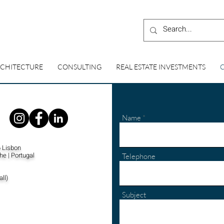
CHITECTURE
CONSULTING
REAL ESTATE INVESTMENTS
Name
 Lisbon​
e | Portugal
Telephone
ll)
Subject