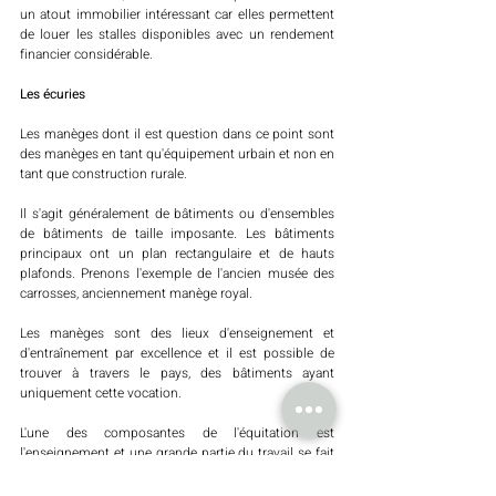
un atout immobilier intéressant car elles permettent 
de louer les stalles disponibles avec un rendement 
financier considérable. 
Les écuries 
Les manèges dont il est question dans ce point sont 
des manèges en tant qu'équipement urbain et non en 
tant que construction rurale.
Il s'agit généralement de bâtiments ou d'ensembles 
de bâtiments de taille imposante. Les bâtiments 
principaux ont un plan rectangulaire et de hauts 
plafonds. Prenons l'exemple de l'ancien musée des 
carrosses, anciennement manège royal. 
Les manèges sont des lieux d'enseignement et 
d'entraînement par excellence et il est possible de 
trouver à travers le pays, des bâtiments ayant 
uniquement cette vocation. 
L'une des composantes de l'équitation est 
l'enseignement et une grande partie du travail se fait 
dans ces bâtiments. C'est là que l'on enseigne, que 
l'on entraîne et que l'on présente les chevaux et 