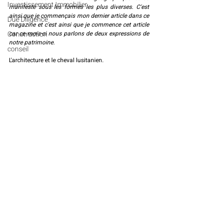
Investissement Immobilier
manifeste sous les formes les plus diverses. C'est 
ainsi que je commençais mon dernier article dans ce 
Due Diligence
magazine et c'est ainsi que je commence cet article 
Construction
car ce mois-ci nous parlons de deux expressions de 
notre patrimoine.
conseil
L'architecture et le cheval lusitanien.