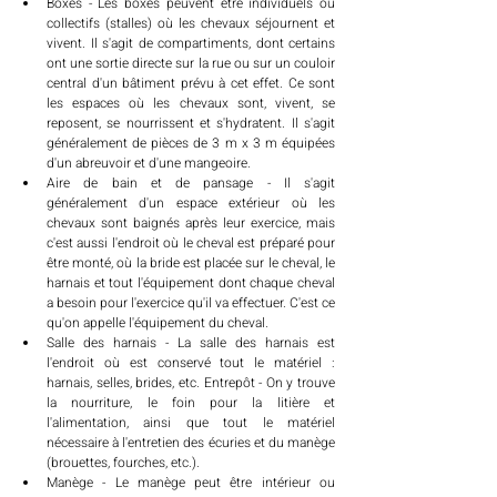
Boxes - Les boxes peuvent être individuels ou 
collectifs (stalles) où les chevaux séjournent et 
vivent. Il s'agit de compartiments, dont certains 
ont une sortie directe sur la rue ou sur un couloir 
central d'un bâtiment prévu à cet effet. Ce sont 
les espaces où les chevaux sont, vivent, se 
reposent, se nourrissent et s'hydratent. Il s'agit 
généralement de pièces de 3 m x 3 m équipées 
d'un abreuvoir et d'une mangeoire. 
Aire de bain et de pansage - Il s'agit 
généralement d'un espace extérieur où les 
chevaux sont baignés après leur exercice, mais 
c'est aussi l'endroit où le cheval est préparé pour 
être monté, où la bride est placée sur le cheval, le 
harnais et tout l'équipement dont chaque cheval 
a besoin pour l'exercice qu'il va effectuer. C'est ce 
qu'on appelle l'équipement du cheval. 
Salle des harnais - La salle des harnais est 
l'endroit où est conservé tout le matériel : 
harnais, selles, brides, etc. Entrepôt - On y trouve 
la nourriture, le foin pour la litière et 
l'alimentation, ainsi que tout le matériel 
nécessaire à l'entretien des écuries et du manège 
(brouettes, fourches, etc.). 
Manège - Le manège peut être intérieur ou 