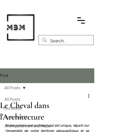
Post
All Posts
All Posts
Le Cheval dans
Durabilité
l'Architecture
Sustainability
Architecture antisismique
Notre patrimoine architectural est unique, réparti sur 
l'ensemble de notre territoire géographique et se 