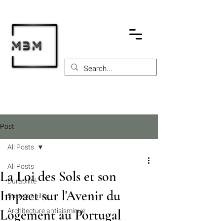
Post
All Posts
All Posts
La Loi des Sols et son
Durabilité
Impact sur l'Avenir du
Sustainability
Architecture antisismique
Logement au Portugal