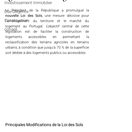
Investissement Immobilier
Le Président de la République a promulgué la 
Due Diligence
nouvelle Loi des Sols
, une mesure décisive pour 
Construction
l'aménagement du territoire et le marché du 
logement au Portugal. L'objectif central de cette 
conseil
législation est de faciliter la construction de 
logements accessibles en permettant la 
reclassification des terrains agricoles en terrains 
urbains, à condition que jusqu'à 70 % de la superficie 
soit dédiée à des logements publics ou accessibles.
Principales Modifications de la Loi des Sols 