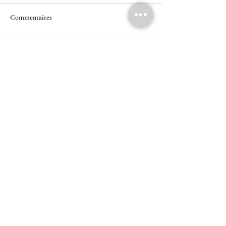
Commentaires
Les commentaires sur ce post ne
sont plus acceptés. Contactez le
propriétaire pour plus
d'informations.
L'Architecture Stratégique : Un Atout
Clé dans l'Investissement Immobilier
MBM Company - Architecture & Consulting
¬Rua Castilho, N.º 14, Edifício UACS,
1269-076
Lisboa​
¬ Rua de São Francisco, N.º 6,
2100-160
Coruche
+351 916 683 826
(appel vers le réseau mobile national)
geral@mbmcompany.pt