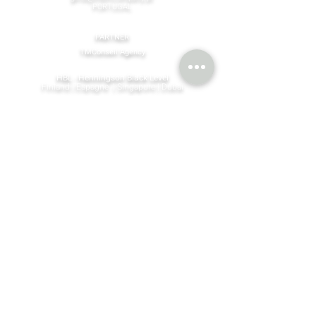
PORTUGAL
PARTNER
TMConseil Agency
Portugal
HBL - Henningson Black Level
Finland | Espagne | Singapure | Dubai
©MBM Company
2023-2026
par conception & contenu
par
TMConseilAgency
Join our mailing list
Email
*