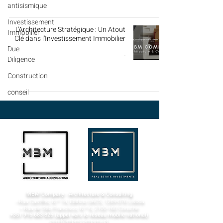
antisismique
Investissement
L'Architecture Stratégique : Un Atout
Immobilier
Clé dans l'Investissement Immobilier
Due
-
Diligence
Construction
conseil
MBM Company - Architecture & Consulting
¬Rua Castilho, N.º 14, Edifício UACS,
1269-076
Lisboa​
¬ Rua de São Francisco, N.º 6,
2100-160
Coruche
+351 916 683 826
(appel vers le réseau mobile national)
geral@mbmcompany.pt