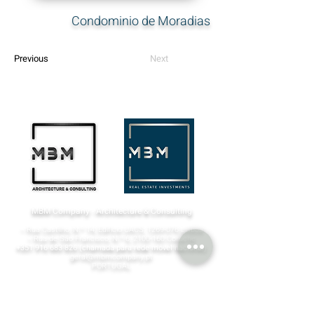
Condominio de Moradias
Previous
Next
MBM Company - Architecture & Consulting
¬ Rua Castilho, N.º 14, Edifício UACS,
1269-076
Lisboa​
¬ Rua de São Francisco, N.º 6,
2100-160
Coruche
+351 916 683 826
(chamada para rede móvel nacional)
geral@mbmcompany.pt
PORTUGAL
TMConseil Agency
Agência Internacional de Comunicação, Marketing e