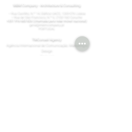
MBM Company - Architecture & Consulting
¬ Rua Castilho, N.º 14, Edifício UACS,
1269-076
Lisboa​
¬ Rua de São Francisco, N.º 6,
2100-160
Coruche
+351 916 683 826
(chamada para rede móvel nacional)
geral@mbmcompany.pt
PORTUGAL
TMConseil Agency
Agência Internacional de Comunicação, Marketing e
Design
Portugal
HBL - Henningson Black Level
Finlandia | Spain | Singapura | Dubai
©MBM Company 2026 by
TMConseilAgency
Design & Content
Join our mailing list