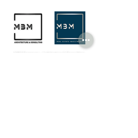
MBM Company - Architecture & Consulting
¬ Rua Castilho, N.º 14, Edifício UACS,
1269-076
Lisboa​
¬ Rua de São Francisco, N.º 6,
2100-160
Coruche
+351 916 683 826
(chamada para rede móvel nacional)
geral@mbmcompany.pt
PORTUGAL
TMConseil Agency
Agência Internacional de Comunicação, Marketing e
Design
Portugal
HBL - Henningson Black Level
Finlandia | Spain | Singapura | Dubai