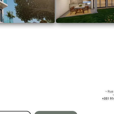
¬ Rua 
¬
+351 91