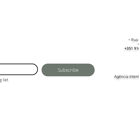
¬ Rua 
¬
+351 91
Subscribe
Agência Inter
 list.