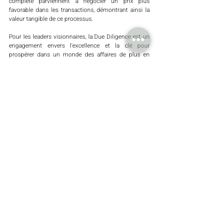
complète parviennent à négocier un prix plus 
favorable dans les transactions, démontrant ainsi la 
valeur tangible de ce processus.
Pour les leaders visionnaires, la Due Diligence est un 
engagement envers l'excellence et la clé pour 
prospérer dans un monde des affaires de plus en 
plus exigeant. Au final, la victoire dans le monde des 
affaires appartient aux mieux préparés – et la Due 
Diligence est l'outil essentiel pour mener avec 
confiance et garantir le succès dans un marché 
global. Les statistiques montrent que les entreprises 
investissant dans la Due Diligence ont 28 % de 
chances supplémentaires de conclure des 
transactions réussies. Ce chiffre renforce 
l'importance de ce processus pour prendre des 
décisions d’affaires informées et atténuer les risques.
Piedade Duarte Oliveira
Durabilité
Sustainability
Investissement Immobilier