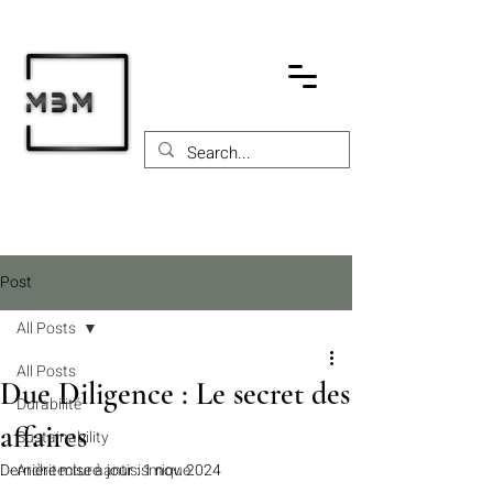
Post
All Posts
All Posts
Due Diligence : Le secret des
Durabilité
affaires
Sustainability
Dernière mise à jour :
Architecture antisismique
1 nov. 2024