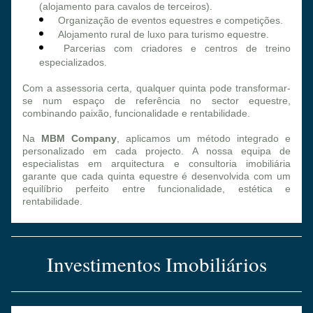
(alojamento para cavalos de terceiros).
Organização de eventos equestres e competições.
Alojamento rural de luxo para turismo equestre.
Parcerias com criadores e centros de treino 
especializados.
Com a assessoria certa, qualquer quinta pode transformar-
se num espaço de referência no sector equestre, 
combinando paixão, funcionalidade e rentabilidade.
Na 
MBM Company
, aplicamos um método integrado e 
personalizado em cada projecto. A nossa equipa de 
especialistas em arquitectura e consultoria imobiliária 
garante que cada quinta equestre é desenvolvida com um 
equilíbrio perfeito entre funcionalidade, estética e 
rentabilidade.
Investimentos Imobiliários