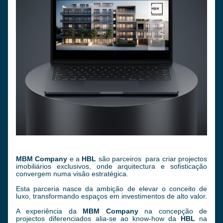
MBM Company
 e a 
HBL
 são parceiros  para criar projectos 
imobiliários exclusivos, onde arquitectura e sofisticação 
convergem numa visão estratégica. 
Esta parceria nasce da ambição de elevar o conceito de 
luxo, transformando espaços em investimentos de alto valor.
A experiência da 
MBM Company
 na concepção de 
projectos diferenciados alia-se ao know-how da 
HBL
 na 