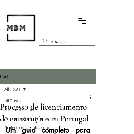
Post
All Posts
All Posts
Processo de licenciamento
Sustentabilidade
de construção em Portugal
Preservação do Património
Projecto de arquitectura
Um guia completo para 