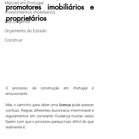
Marcas em Portugal
promotores imobiliários e 
Investimentos Imobiliários
proprietários
Due Diligence
Orçamento do Estado
Construir
O processo de construção em Portugal é 
emocionante. 
Mas o caminho para obter uma 
licença
 pode parecer 
confuso. Regras diferentes, burocracia interminável e 
regulamentos em constante mudança muitas vezes 
fazem com que o processo pareça mais difícil do que 
realmente é.