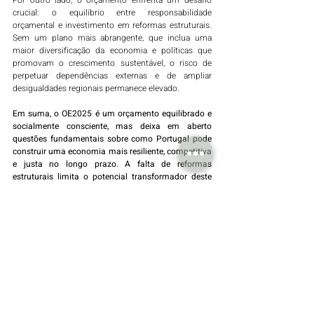
Por outro lado, o orçamento enfrenta um desafio 
crucial: o equilíbrio entre responsabilidade 
orçamental e investimento em reformas estruturais. 
Sem um plano mais abrangente, que inclua uma 
maior diversificação da economia e políticas que 
promovam o crescimento sustentável, o risco de 
perpetuar dependências externas e de ampliar 
desigualdades regionais permanece elevado.
Em suma, o OE2025 é um orçamento equilibrado e 
socialmente consciente, mas deixa em aberto 
questões fundamentais sobre como Portugal pode 
construir uma economia mais resiliente, competitiva 
e justa no longo prazo. A falta de reformas 
estruturais limita o potencial transformador deste 
orçamento, que se revela mais reativo do que 
visionário.
By Piedade Duarte Oliveira
Orçamento do Estado