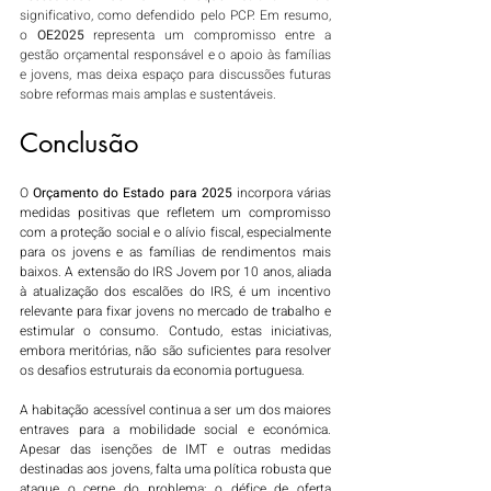
significativo, como defendido pelo PCP. Em resumo, 
o 
OE2025
 representa um compromisso entre a 
gestão orçamental responsável e o apoio às famílias 
e jovens, mas deixa espaço para discussões futuras 
sobre reformas mais amplas e sustentáveis.
Conclusão
O 
Orçamento do Estado para 2025
 incorpora várias 
medidas positivas que refletem um compromisso 
com a proteção social e o alívio fiscal, especialmente 
para os jovens e as famílias de rendimentos mais 
baixos. A extensão do IRS Jovem por 10 anos, aliada 
à atualização dos escalões do IRS, é um incentivo 
relevante para fixar jovens no mercado de trabalho e 
estimular o consumo. Contudo, estas iniciativas, 
embora meritórias, não são suficientes para resolver 
os desafios estruturais da economia portuguesa.
A habitação acessível continua a ser um dos maiores 
entraves para a mobilidade social e económica. 
Apesar das isenções de IMT e outras medidas 
destinadas aos jovens, falta uma política robusta que 
ataque o cerne do problema: o défice de oferta 