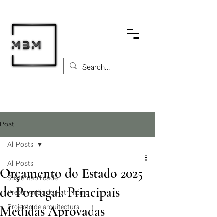
Post
All Posts
All Posts
Orçamento do Estado 2025
Sustentabilidade
de Portugal: Principais
Preservação do Património
Projecto de arquitectura
Medidas Aprovadas