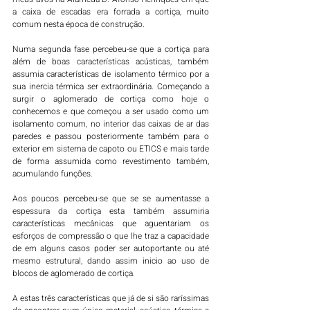
a caixa de escadas era forrada a cortiça, muito 
comum nesta época de construção. 
Numa segunda fase percebeu-se que a cortiça para 
além de boas características acústicas, também 
assumia características de isolamento térmico por a 
sua inercia térmica ser extraordinária. Começando a 
surgir o aglomerado de cortiça como hoje o 
conhecemos e que começou a ser usado como um 
isolamento comum, no interior das caixas de ar das 
paredes e passou posteriormente também para o 
exterior em sistema de capoto ou ETICS e mais tarde 
de forma assumida como revestimento também, 
acumulando funções. 
Aos poucos percebeu-se que se se aumentasse a 
espessura da cortiça esta também assumiria 
características mecânicas que aguentariam os 
esforços de compressão o que lhe traz a capacidade 
de em alguns casos poder ser autoportante ou até 
mesmo estrutural, dando assim inicio ao uso de 
blocos de aglomerado de cortiça. 
A estas três características que já de si são raríssimas 