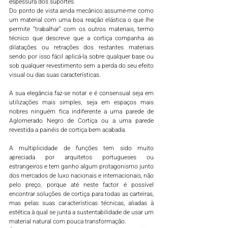
espessura dos suportes.
Do ponto de vista ainda mecânico assume-me como 
um material com uma boa reação elástica o que lhe 
permite “trabalhar” com os outros materiais, termo 
técnico que descreve que a cortiça companha as 
dilatações ou retrações dos restantes materiais 
sendo por isso fácil aplicá-la sobre qualquer base ou 
sob qualquer revestimento sem a perda do seu efeito 
visual ou das suas características. 
A sua elegância faz-se notar e é consensual seja em 
utilizações mais simples, seja em espaços mais 
nobres ninguém fica indiferente a uma parede de 
Aglomerado Negro de Cortiça ou a uma parede 
revestida a painéis de cortiça bem acabada. 
A multiplicidade de funções tem sido muito 
apreciada por arquitetos portugueses ou 
estrangeiros e tem ganho algum protagonismo junto 
dos mercados de luxo nacionais e internacionais, não 
pelo preço, porque até neste factor é possível 
encontrar soluções de cortiça para todas as carteiras, 
mas pelas suas características técnicas, aliadas à 
estética à qual se junta a sustentabilidade de usar um 
material natural com pouca transformação. 