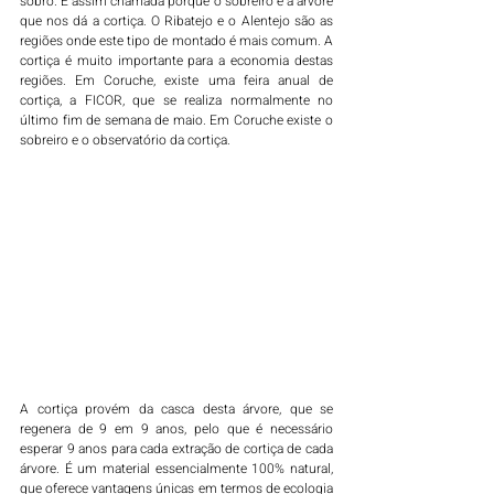
sobro. É assim chamada porque o sobreiro é a árvore 
que nos dá a cortiça. O Ribatejo e o Alentejo são as 
regiões onde este tipo de montado é mais comum. A 
cortiça é muito importante para a economia destas 
regiões. Em Coruche, existe uma feira anual de 
cortiça, a FICOR, que se realiza normalmente no 
último fim de semana de maio. Em Coruche existe o 
sobreiro e o observatório da cortiça. 
A cortiça provém da casca desta árvore, que se 
regenera de 9 em 9 anos, pelo que é necessário 
esperar 9 anos para cada extração de cortiça de cada 
árvore. É um material essencialmente 100% natural, 
que oferece vantagens únicas em termos de ecologia 