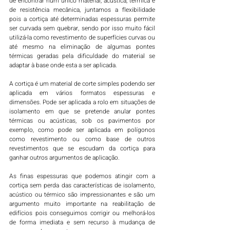
de encontrar num único material, acústica, térmica e 
de resistência mecânica, juntamos a flexibilidade 
pois a cortiça até determinadas espessuras permite 
ser curvada sem quebrar, sendo por isso muito fácil 
utilizá-la como revestimento de superfícies curvas ou 
até mesmo na eliminação de algumas pontes 
térmicas geradas pela dificuldade do material se 
adaptar à base onde esta a ser aplicada. 
A cortiça é um material de corte simples podendo ser 
aplicada em vários formatos espessuras e 
dimensões. Pode ser aplicada a rolo em situações de 
isolamento em que se pretende anular pontes 
térmicas ou acústicas, sob os pavimentos por 
exemplo, como pode ser aplicada em polígonos 
como revestimento ou como base de outros 
revestimentos que se escudam da cortiça para 
ganhar outros argumentos de aplicação. 
As finas espessuras que podemos atingir com a 
cortiça sem perda das características de isolamento, 
acústico ou térmico são impressionantes e são um 
argumento muito importante na reabilitação de 
edifícios pois conseguimos corrigir ou melhorá-los 
de forma imediata e sem recurso à mudança de 