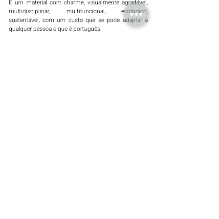
É um material com charme, visualmente agradável, 
multidisciplinar, multifuncional, ecológico, 
sustentável, com um custo que se pode adaptar a 
qualquer pessoa e que é português.
A cortiça como hoje a conhecemos é como se fosse 
o patinho feio da construção que passou a ser um 
bonito cisne. A evolução foi exponencial e é um 
material único.
Posts recentes
Ver tudo