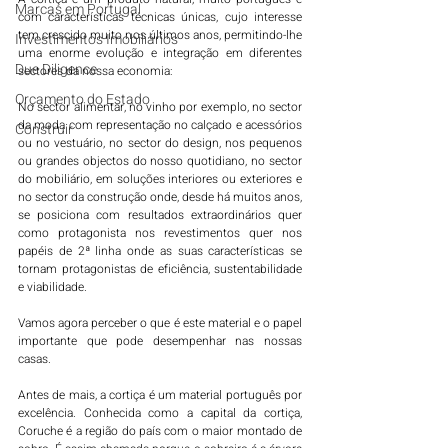
Marcas em Portugal
com características técnicas únicas, cujo interesse 
tem crescido muito nos últimos anos, permitindo-lhe 
Investimentos Imobiliários
uma enorme evolução e integração em diferentes 
Due Diligence
sectores da nossa economia:
Orçamento do Estado
No sector alimentar, no vinho por exemplo, no sector 
da moda com representação no calçado e acessórios 
Construir
ou no vestuário, no sector do design, nos pequenos 
ou grandes objectos do nosso quotidiano, no sector 
do mobiliário, em soluções interiores ou exteriores e 
no sector da construção onde, desde há muitos anos, 
se posiciona com resultados extraordinários quer 
como protagonista nos revestimentos quer nos 
papéis de 2ª linha onde as suas características se 
tornam protagonistas de eficiência, sustentabilidade 
e viabilidade. 
Vamos agora perceber o que é este material e o papel 
importante que pode desempenhar nas nossas 
casas. 
Antes de mais, a cortiça é um material português por 
excelência. Conhecida como a capital da cortiça, 
Coruche é a região do país com o maior montado de 