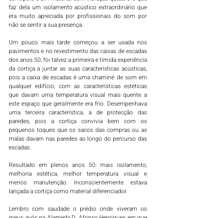
faz dela um isolamento acústico extraordinário que 
era muito apreciada por profissionais do som por 
não se sentir a sua presença.  
Um pouco mais tarde começou a ser usada nos 
pavimentos e no revestimento das caixas de escadas 
dos anos 50, foi talvez a primeira e tímida experiência 
da cortiça a juntar as suas características acústicas, 
pois a caixa de escadas é uma chaminé de som em 
qualquer edifício, com as características estéticas 
que davam uma temperatura visual mais quente a 
este espaço que geralmente era frio. Desempenhava 
uma terceira característica, a de protecção das 
paredes, pois a cortiça convivia bem com os 
pequenos toques que os sacos das compras ou as 
malas davam nas paredes ao longo do percurso das 
escadas. 
Resultado em plenos anos 50: mais isolamento, 
melhoria estética, melhor temperatura visual e 
menos manutenção. Inconscientemente estava 
lançada a cortiça como material diferenciador. 
Lembro com saudade o prédio onde viveram os 
meus avós na Alameda D. Afonso Henriques em que 