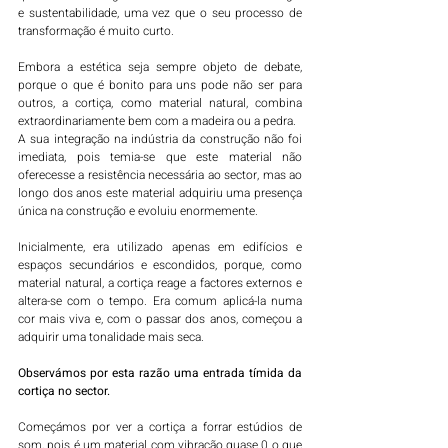
e sustentabilidade, uma vez que o seu processo de 
transformação é muito curto. 
Embora a estética seja sempre objeto de debate, 
porque o que é bonito para uns pode não ser para 
outros, a cortiça, como material natural, combina 
extraordinariamente bem com a madeira ou a pedra.
A sua integração na indústria da construção não foi 
imediata, pois temia-se que este material não 
oferecesse a resistência necessária ao sector, mas ao 
longo dos anos este material adquiriu uma presença 
única na construção e evoluiu enormemente. 
Inicialmente, era utilizado apenas em edifícios e 
espaços secundários e escondidos, porque, como 
material natural, a cortiça reage a factores externos e 
altera-se com o tempo. Era comum aplicá-la numa 
cor mais viva e, com o passar dos anos, começou a 
adquirir uma tonalidade mais seca.
Observámos por esta razão uma entrada tímida da 
cortiça no sector. 
Começámos por ver a cortiça a forrar estúdios de 
som, pois é um material com vibração quase 0 o que 