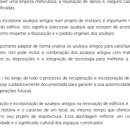
lver uma limpeza meticulosa, a reparação de danos e, nalguns cas
ficadas.
o incorporar azulejos antigos num projeto de restauro, é importante r
 do edifício. Isto significa selecionar azulejos que estejam de acor
como respeitar a disposição e o padrão originais dos azulejos.
mportante adaptar de forma criativa os azulejos antigos para satisfa
to. Isto pode incluir a combinação dos azulejos antigos com mate
s ou disposições e a integração de tecnologia para melhorar a s
o
 | Ao longo de todo o processo de recuperação e incorporação de a
seja cuidadosamente documentada para garantir a sua autenticidade
 gerações futuras.
ção e incorporação de azulejos antigos na renovação de edifícios é u
 história e o carácter de um local, ao mesmo tempo que oferece
o no seu projeto de arquitectura. Esta abordagem reflecte um 
lidade e o significado cultural dos espaços construídos.