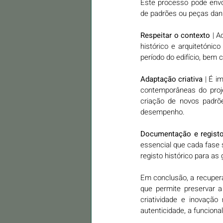
Este processo pode envo
de padrões ou peças dani
Respeitar o contexto
 | A
histórico e arquitetónico
período do edifício, bem 
Adaptação criativa
 | É i
contemporâneas do proje
criação de novos padrõe
desempenho.
Documentação e regist
essencial que cada fase 
registo histórico para as
Em conclusão, a recupera
que permite preservar a
criatividade e inovaçã
autenticidade, a funciona