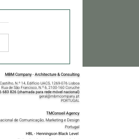
litar a Casa de Família |
rvar Memórias, Construir o
ro
MBM Company - Architecture & Consulting
Castilho, N.º 14, Edifício UACS, 1269-076 Lisboa​
 Rua de São Francisco, N.º 6, 2100-160 Coruche
6 683 826 (chamada para rede móvel nacional)
geral@mbmcompany.pt
PORTUGAL
TMConseil Agency
nacional de Comunicação, Marketing e Design
Portugal
HBL - Henningson Black Level