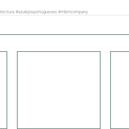
itectura
#azulejosportugueses
#mbmcompany