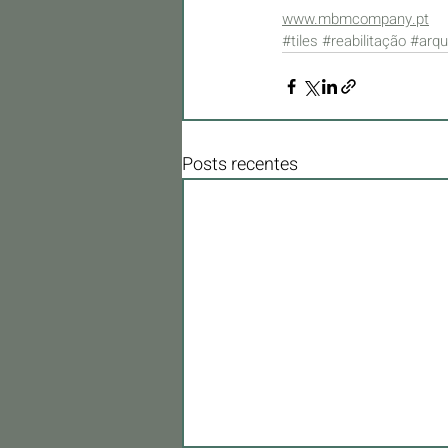
www.mbmcompany.pt
#tiles
#reabilitação
#arqu
Posts recentes