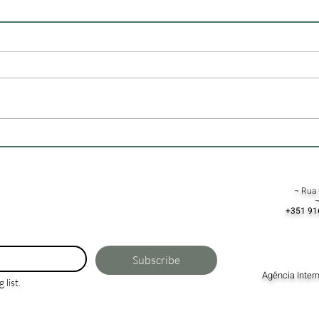
Processo de licenciamento de
Reabi
construção em Portugal
Prese
Futu
¬ Rua 
¬
+351 91
Subscribe
Agência Inter
 list.