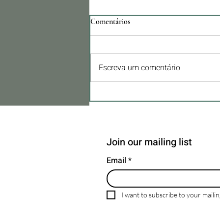
Comentários
Escreva um comentário
IVA reduzido para 6%. A medida
que pode transformar a
construção e a reabilitação em
Portugal
Join our mailing list
Email
*
I want to subscribe to your mailing