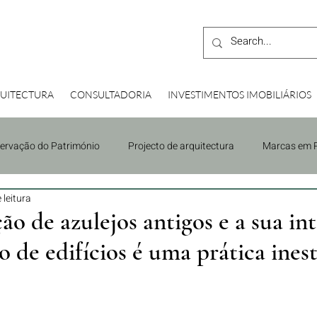
UITECTURA
CONSULTADORIA
INVESTIMENTOS IMOBILIÁRIOS
ervação do Património
Projecto de arquitectura
Marcas em P
 leitura
 Diligence
Orçamento do Estado
Construir
o de azulejos antigos e a sua in
 de edifícios é uma prática ines