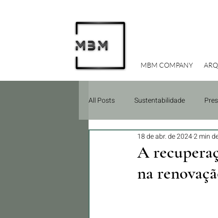
MBM COMPANY
ARQ
All Posts
Sustentabilidade
Pres
18 de abr. de 2024
2 min de
Investimentos Imobiliários
Due
A recuperaçã
na renovação