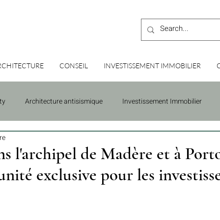
RCHITECTURE
CONSEIL
INVESTISSEMENT IMMOBILIER
ty
Architecture antisismique
Investissement Immobilier
re
ns l'archipel de Madère et à Port
ité exclusive pour les investiss