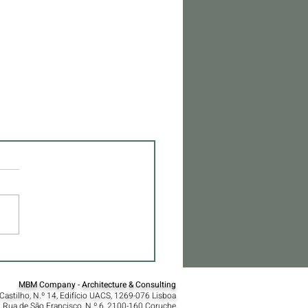
MBM Company - Architecture & Consulting
astilho, N.º 14, Edifício UACS, 1269-076 Lisboa​
 Rua de São Francisco, N.º 6, 2100-160 Coruche