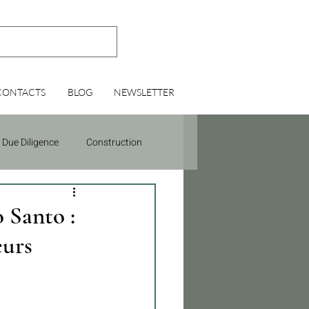
CONTACTS
BLOG
NEWSLETTER
Due Diligence
Construction
o Santo :
eurs