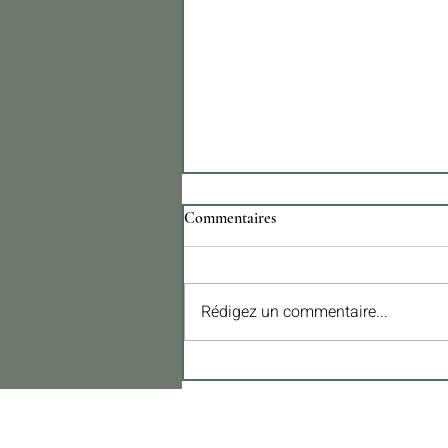
Commentaires
Rédigez un commentaire...
Stratégies pour maximiser les
rendements des investissements
immobiliers : L'importance d'une
approche structurée