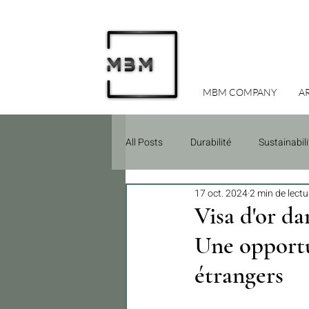
MBM COMPANY
A
All Posts
Durabilité
Sustainabili
17 oct. 2024
2 min de lectu
conseil
Visa d'or da
Une opportun
étrangers