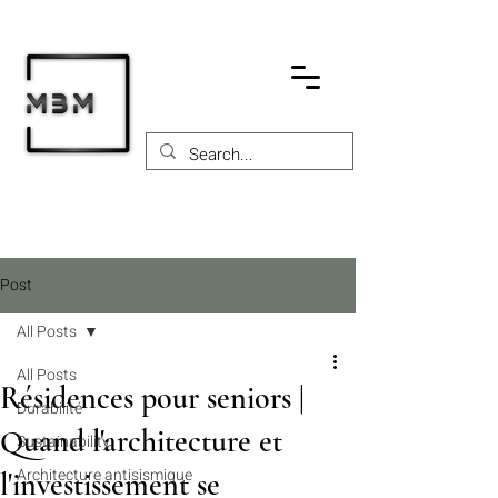
Post
All Posts
All Posts
Résidences pour seniors |
Durabilité
Quand l'architecture et
Sustainability
Architecture antisismique
l'investissement se