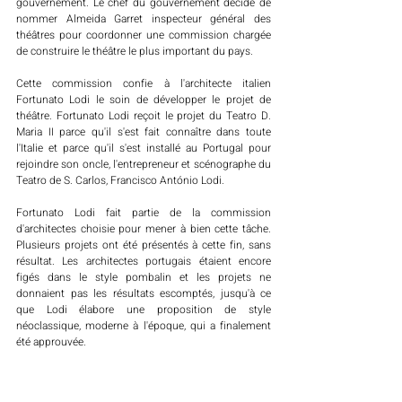
gouvernement. Le chef du gouvernement décide de 
nommer Almeida Garret inspecteur général des 
théâtres pour coordonner une commission chargée 
de construire le théâtre le plus important du pays. 
Cette commission confie à l'architecte italien 
Fortunato Lodi le soin de développer le projet de 
théâtre. Fortunato Lodi reçoit le projet du Teatro D. 
Maria II parce qu'il s'est fait connaître dans toute 
l'Italie et parce qu'il s'est installé au Portugal pour 
rejoindre son oncle, l'entrepreneur et scénographe du 
Teatro de S. Carlos, Francisco António Lodi. 
Fortunato Lodi fait partie de la commission 
d'architectes choisie pour mener à bien cette tâche. 
Plusieurs projets ont été présentés à cette fin, sans 
résultat. Les architectes portugais étaient encore 
figés dans le style pombalin et les projets ne 
donnaient pas les résultats escomptés, jusqu'à ce 
que Lodi élabore une proposition de style 
néoclassique, moderne à l'époque, qui a finalement 
été approuvée.