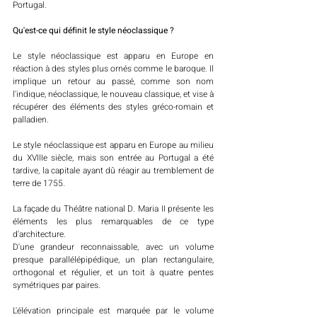
Portugal. 
Qu'est-ce qui définit le style néoclassique ? 
Le style néoclassique est apparu en Europe en 
réaction à des styles plus ornés comme le baroque. Il 
implique un retour au passé, comme son nom 
l'indique, néoclassique, le nouveau classique, et vise à 
récupérer des éléments des styles gréco-romain et 
palladien. 
Le style néoclassique est apparu en Europe au milieu 
du XVIIIe siècle, mais son entrée au Portugal a été 
tardive, la capitale ayant dû réagir au tremblement de 
terre de 1755. 
La façade du Théâtre national D. Maria II présente les 
éléments les plus remarquables de ce type 
d'architecture. 
D'une grandeur reconnaissable, avec un volume 
presque parallélépipédique, un plan rectangulaire, 
orthogonal et régulier, et un toit à quatre pentes 
symétriques par paires. 
L'élévation principale est marquée par le volume 