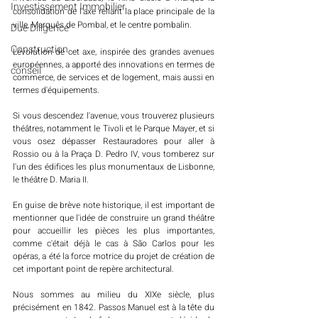
Investissement Immobilier
consolidation de l'axe reliant la place principale de la 
ville, Marquês de Pombal, et le centre pombalin. 
Due Diligence
Construction
L'évolution de cet axe, inspirée des grandes avenues 
européennes, a apporté des innovations en termes de 
conseil
commerce, de services et de logement, mais aussi en 
termes d'équipements. 
Si vous descendez l'avenue, vous trouverez plusieurs 
théâtres, notamment le Tivoli et le Parque Mayer, et si 
vous osez dépasser Restauradores pour aller à 
Rossio ou à la Praça D. Pedro IV, vous tomberez sur 
l'un des édifices les plus monumentaux de Lisbonne, 
le théâtre D. Maria II.
En guise de brève note historique, il est important de 
mentionner que l'idée de construire un grand théâtre 
pour accueillir les pièces les plus importantes, 
comme c'était déjà le cas à São Carlos pour les 
opéras, a été la force motrice du projet de création de 
cet important point de repère architectural. 
Nous sommes au milieu du XIXe siècle, plus 
précisément en 1842. Passos Manuel est à la tête du 