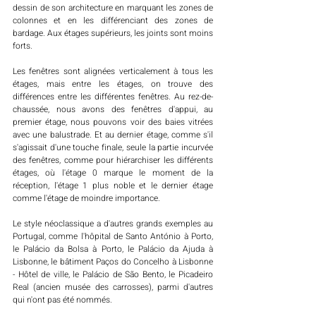
dessin de son architecture en marquant les zones de 
colonnes et en les différenciant des zones de 
bardage. Aux étages supérieurs, les joints sont moins 
forts. 
Les fenêtres sont alignées verticalement à tous les 
étages, mais entre les étages, on trouve des 
différences entre les différentes fenêtres. Au rez-de-
chaussée, nous avons des fenêtres d'appui, au 
premier étage, nous pouvons voir des baies vitrées 
avec une balustrade. Et au dernier étage, comme s'il 
s'agissait d'une touche finale, seule la partie incurvée 
des fenêtres, comme pour hiérarchiser les différents 
étages, où l'étage 0 marque le moment de la 
réception, l'étage 1 plus noble et le dernier étage 
comme l'étage de moindre importance. 
Le style néoclassique a d'autres grands exemples au 
Portugal, comme l'hôpital de Santo António à Porto, 
le Palácio da Bolsa à Porto, le Palácio da Ajuda à 
Lisbonne, le bâtiment Paços do Concelho à Lisbonne 
- Hôtel de ville, le Palácio de São Bento, le Picadeiro 
Real (ancien musée des carrosses), parmi d'autres 
qui n'ont pas été nommés. 