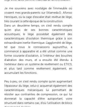
Je me souviens avec nostalgie de l'immeuble où 
vivaient mes grands-parents sur l'Alameda D. Afonso 
Henriques, où la cage d'escalier était revêtue de liège, 
très courant à cette époque de la construction. 
Dans un deuxième temps, on s'est rendu compte 
qu'en plus de ses bonnes caractéristiques 
acoustiques, le liège possédait également des 
caractéristiques d'isolation thermique grâce à son 
extraordinaire inertie thermique. L'aggloméré de liège, 
tel que nous le connaissons aujourd'hui, a 
commencé à apparaître et a été utilisé comme une 
forme courante d'isolation, à l'intérieur des bouches 
d'aération des murs, et a ensuite été étendu à 
l'extérieur dans un système de revêtement ou ETICS, 
et plus tard comme revêtement également, en 
accumulant les fonctions. 
Peu à peu, on s'est rendu compte qu'en augmentant 
l'épaisseur du liège, celui-ci acquerrait également des 
caractéristiques mécaniques lui permettant de 
résister aux contraintes de compression, ce qui lui 
donnerait la capacité d'être autoportant, voire 
structurel dans certains cas, d'où l'utilisation de blocs 