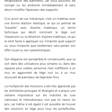
réhabilitation des bâtiments, car nous pouvons les 
corriger ou les améliorer immédiatement et sans 
devoir modifier l'épaisseur des supports.
D'un point de vue mécanique, c'est un matériau avec 
une bonne réaction élastique, ce qui lui permet de 
"travailler" avec d'autres matériaux, un terme 
technique qui décrit comment le liège suit 
l'expansion ou la rétraction d'autres matériaux, ce qui 
le rend facile à appliquer sur n'importe quel support 
ou sous n'importe quel revêtement sans perdre son 
effet visuel ou ses caractéristiques. 
Son élégance est perceptible et consensuelle, que ce 
soit dans des utilisations plus simples ou dans des 
espaces plus nobles, personne n'est indifférent à un 
mur en aggloméré de liège noir ou à un mur 
recouvert de panneaux de liège bien finis. 
La multiplicité des fonctions a été très appréciée par 
les architectes portugais et étrangers et a acquis une 
certaine importance sur les marchés du luxe 
nationaux et internationaux, non pas en raison du 
prix, car même à cet égard il est possible de trouver 
des solutions en liège pour tous les portefeuilles, 