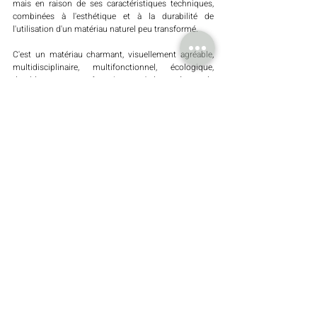
mais en raison de ses caractéristiques techniques, 
combinées à l'esthétique et à la durabilité de 
l'utilisation d'un matériau naturel peu transformé. 
C'est un matériau charmant, visuellement agréable, 
multidisciplinaire, multifonctionnel, écologique, 
durable, avec un coût qui peut s'adapter à tout le 
monde et qui est portugais.
Le liège tel que nous le connaissons aujourd'hui est 
comme le vilain petit canard de la construction qui 
est devenu un beau cygne. Il a évolué de manière 
exponentielle et est un matériau unique.
Posts récents
Voir tout