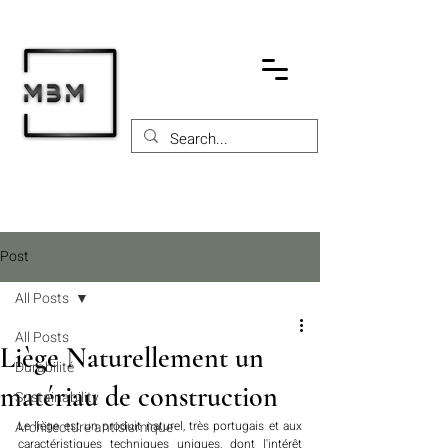
Post
All Posts
All Posts
Liège Naturellement un
Durabilité
matériau de construction
Sustainability
Architecture antisismique
Le liège est un produit naturel, très portugais et aux 
caractéristiques techniques uniques, dont l'intérêt 