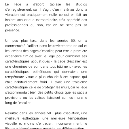
Le liège a d'abord tapissé les studios 
d'enregistrement, car il s'agit d'un matériau dont la 
vibration est pratiquement nulle, ce qui en fait un 
isolant acoustique extraordinaire, très apprécié des 
professionnels du son, car on ne sent pas sa 
présence.  
Un peu plus tard, dans les années 50, on a 
commencé à l'utiliser dans les revêtements de sol et 
les lambris des cages d'escalier, peut-être la première 
expérience timide avec le liège pour combiner ses 
caractéristiques acoustiques - la cage d'escalier est 
une cheminée de son dans tout bâtiment - avec les 
caractéristiques esthétiques qui donnaient une 
température visuelle plus chaude à cet espace qui 
était habituellement froid. Il avait une troisième 
caractéristique, celle de protéger les murs, car le liège 
s'accommodait bien des petits chocs que les sacs à 
provisions ou les valises faisaient sur les murs le 
long de l'escalier. 
Résultat dans les années 50 : plus d'isolation, une 
meilleure esthétique, une meilleure température 
visuelle et moins d'entretien. Inconsciemment, le 
liège a été lancé comme matériau de différenciation. 