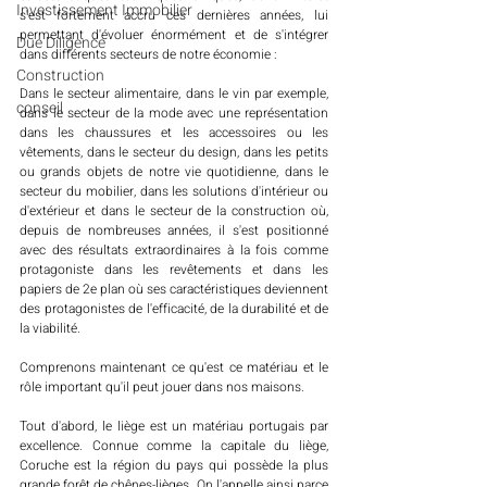
Investissement Immobilier
s'est fortement accru ces dernières années, lui 
permettant d'évoluer énormément et de s'intégrer 
Due Diligence
dans différents secteurs de notre économie :
Construction
Dans le secteur alimentaire, dans le vin par exemple, 
conseil
dans le secteur de la mode avec une représentation 
dans les chaussures et les accessoires ou les 
vêtements, dans le secteur du design, dans les petits 
ou grands objets de notre vie quotidienne, dans le 
secteur du mobilier, dans les solutions d'intérieur ou 
d'extérieur et dans le secteur de la construction où, 
depuis de nombreuses années, il s'est positionné 
avec des résultats extraordinaires à la fois comme 
protagoniste dans les revêtements et dans les 
papiers de 2e plan où ses caractéristiques deviennent 
des protagonistes de l'efficacité, de la durabilité et de 
la viabilité. 
Comprenons maintenant ce qu'est ce matériau et le 
rôle important qu'il peut jouer dans nos maisons. 
Tout d'abord, le liège est un matériau portugais par 
excellence. Connue comme la capitale du liège, 
Coruche est la région du pays qui possède la plus 
grande forêt de chênes-lièges. On l'appelle ainsi parce 