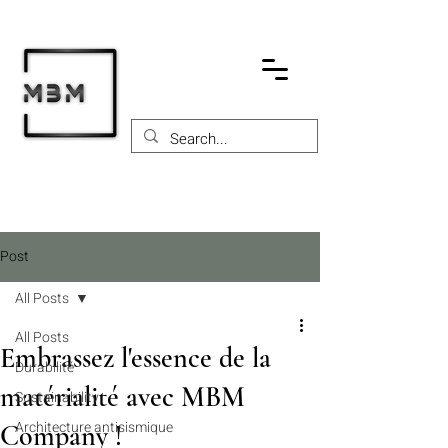
Post
All Posts
All Posts
Embrassez l'essence de la
Durabilité
matérialité avec MBM
Sustainability
Architecture antisismique
Company !