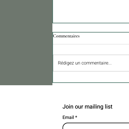
Commentaires
Rédigez un commentaire...
Résidences pour seniors | Quand
l'architecture et l'investissement
se rencontrent dans un secteur en
plein essor
Join our mailing list
Email
*