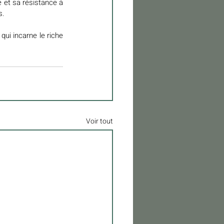
 et sa résistance à 
s.
ui incarne le riche 
Voir tout