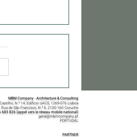
uvelle loi foncière
gaise autorise la
ruction sur des terrains
MBM Company - Architecture & Consulting
astilho, N.º 14, Edifício UACS, 1269-076 Lisboa​
ques : Une étape stratégique
 Rua de São Francisco, N.º 6, 2100-160 Coruche
le développement territorial
 683 826 (appel vers le réseau mobile national)
geral@mbmcompany.pt
PORTUGAL
PARTNER