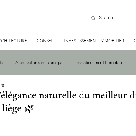
RCHITECTURE
CONSEIL
INVESTISSEMENT IMMOBILIER
ty
Architecture antisismique
Investissement Immobilier
ure
'élégance naturelle du meilleur 
 liège 🌿